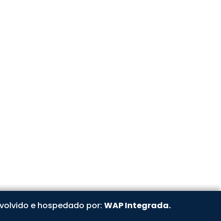
niofirenze.com.br
8
o / SP
volvido e hospedado por:
WAP Integrada.